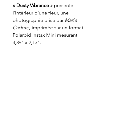
« Dusty Vibrance »
présente
l'intérieur d'une fleur, une
photographie prise par
Marie
Cadore,
imprimée sur un format
Polaroid Instax Mini mesurant
3,39" x 2,13".
Informations
À propos
FAQ
Expéditions & Retours
Termes & Conditions
Politique de Confidentialité
Contact
Suivez-nous