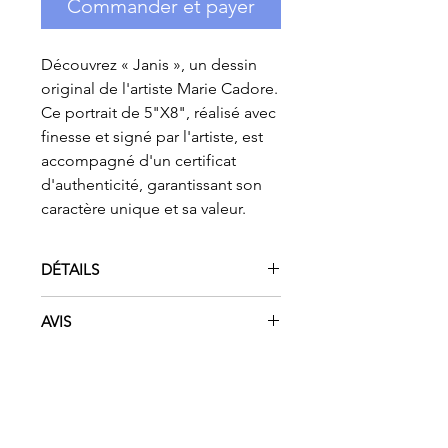
Commander et payer
Découvrez « Janis », un dessin
original de l'artiste Marie Cadore.
Ce portrait de 5"X8", réalisé avec
finesse et signé par l'artiste, est
accompagné d'un certificat
d'authenticité, garantissant son
caractère unique et sa valeur.
DÉTAILS
Artiste :
Marie Cadore
AVIS
Titre :
Janis
Taille :
5 X 8 po.
Veuillez noter que les couleurs
Support :
Crayon et papier
peuvent varier légèrement en
Type :
Dessin Original
personne, mais correspondent
étroitement à l'image présentée.
Merci de comprendre que les