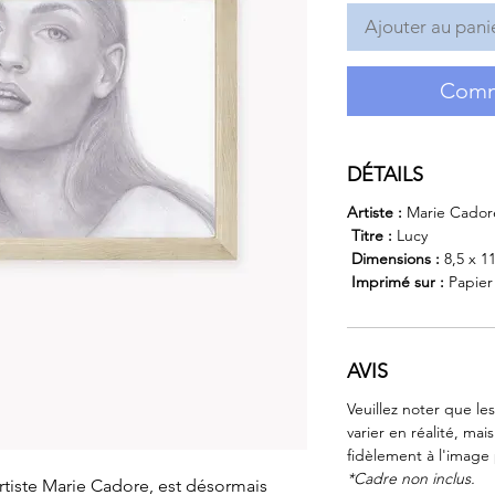
Ajouter au pani
Comm
DÉTAILS
Artiste :
Marie Cador
Titre :
Lucy
Dimensions :
8,5 x 1
Imprimé sur :
Papier
AVIS
Veuillez noter que l
varier en réalité, mai
fidèlement à l'image
*Cadre non inclus.
'artiste Marie Cadore, est désormais