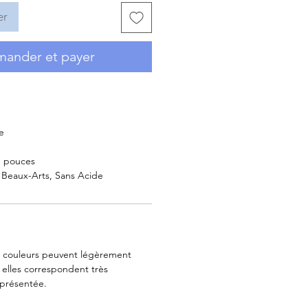
er
ander et payer
e
1 pouces
 Beaux-Arts, Sans Acide
es couleurs peuvent légèrement
s elles correspondent très
 présentée.