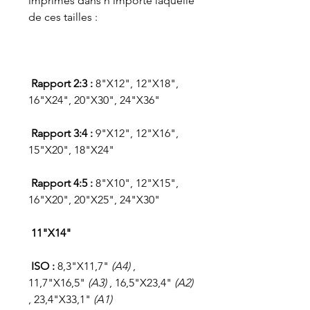
imprimés dans n'importe laquelle
de ces tailles :
Rapport 2:3 :
8"X12", 12"X18",
16"X24", 20"X30", 24"X36"
Rapport 3:4 :
9"X12", 12"X16",
15"X20", 18"X24"
Rapport 4:5 :
8"X10", 12"X15",
16"X20", 20"X25", 24"X30"
11"X14"
ISO :
8,3"X11,7"
(A4)
,
11,7"X16,5"
(A3)
, 16,5"X23,4"
(A2)
, 23,4"X33,1"
(A1)