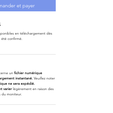
ander et payer
S
disponibles en téléchargement dès
 été confirmé.
cerne un
fichier numérique
argement instantané.
Veuillez noter
sique ne sera expédié.
t varier
légèrement en raison des
s du moniteur.