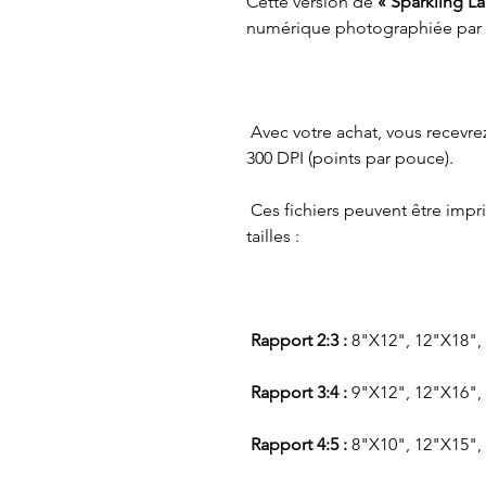
Cette version de
« Sparkling La
numérique photographiée par
Avec votre achat, vous recevrez
300 DPI (points par pouce).
Ces fichiers peuvent être impr
tailles :
Rapport 2:3 :
8"X12", 12"X18",
Rapport 3:4 :
9"X12", 12"X16",
Rapport 4:5 :
8"X10", 12"X15",