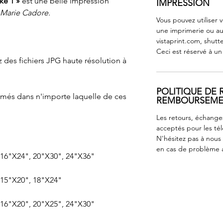
ke 1 »
est une belle impression
IMPRESSION
Marie Cadore.
Vous pouvez utiliser 
une imprimerie ou au
vistaprint.com, shutt
Ceci est réservé à u
 des fichiers JPG haute résolution à
POLITIQUE DE 
imés dans n'importe laquelle de ces
REMBOURSEM
Les retours, échange
acceptés pour les té
N'hésitez pas à nous
en cas de problème 
 16"X24", 20"X30", 24"X36"
 15"X20", 18"X24"
 16"X20", 20"X25", 24"X30"