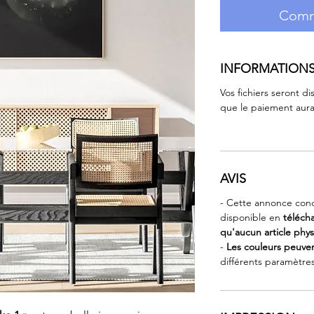
Comm
INFORMATION
Vos fichiers seront 
que le paiement aura
AVIS
- Cette annonce con
disponible en
téléch
qu'aucun article phy
-
Les couleurs peuven
différents paramètre