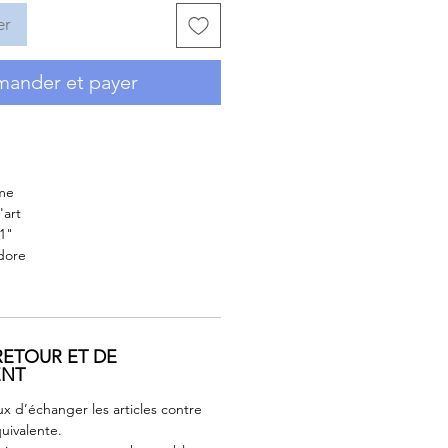
er
ander et payer
ime
'art
1"
dore
RETOUR ET DE
ENT
 d’échanger les articles contre
uivalente.