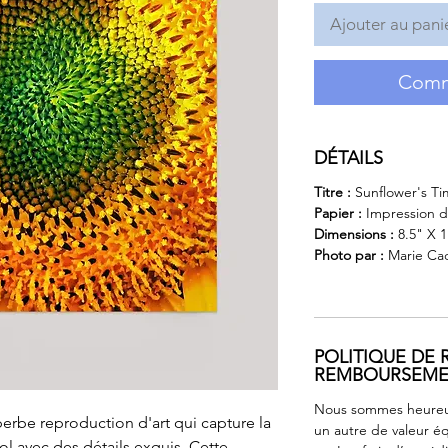
Ajouter au pani
Comm
DÉTAILS
Titre :
Sunflower's T
Papier :
Impression d
Dimensions :
8.5" X 1
Photo par :
Marie Ca
POLITIQUE DE 
REMBOURSEM
Nous sommes heureux
erbe reproduction d'art qui capture la
un autre de valeur éq
 avec des détails exquis. Cette