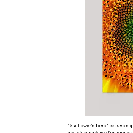
"Sunflower's Time" est une sup
beauté complexe d'un tournesol