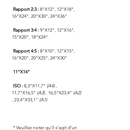
Rapport 2:3 :
8"X12", 12"X18",
16"X24", 20"X30", 24"X36"
Rapport 3:4 :
9"X12", 12"X16",
15"X20", 18"X24"
Rapport 4:5 :
8"X10", 12"X15",
16"X20", 20"X25", 24"X30"
11"X14"
ISO :
8,3"X11,7"
(A4)
,
11,7"X16,5"
(A3)
, 16,5"X23,4"
(A2)
, 23,4"X33,1"
(A1)
* Veuillez noter qu'il s'agit d'un